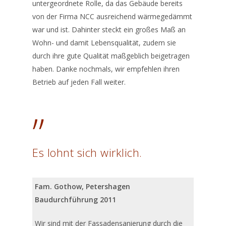
untergeordnete Rolle, da das Gebäude bereits
Farben
von der Firma NCC ausreichend wärmegedämmt
war und ist. Dahinter steckt ein großes Maß an
Verarbeitung
Wohn- und damit Lebensqualität, zudem sie
Schritt für Schritt
durch ihre gute Qualität maßgeblich beigetragen
Kundenmeinunge
haben. Danke nochmals, wir empfehlen ihren
Betrieb auf jeden Fall weiter.
Über uns
”
Schnellkontakt
Es lohnt sich wirklich.
Ihr Name
Fam. Gothow, Petershagen
Baudurchführung 2011
Ihr Telefon
Wir sind mit der Fassadensanierung durch die